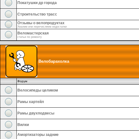
Покатушки др города
Строительство трасс
Отзывы о велопродуктах
Хвалим или перечисляем недостатки
Веломастерская
статьи по ремонту
Велобарахолка
Форум
Велосипеды целиком
Рамы хартейл
Рамы двухподвесы
Вилки
Амортизаторы задние