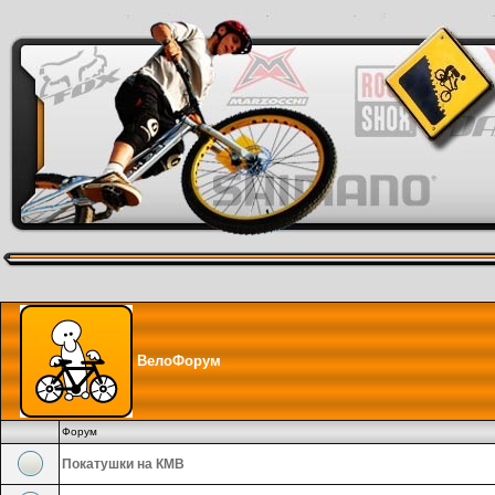
ВелоФорум
Форум
Покатушки на КМВ